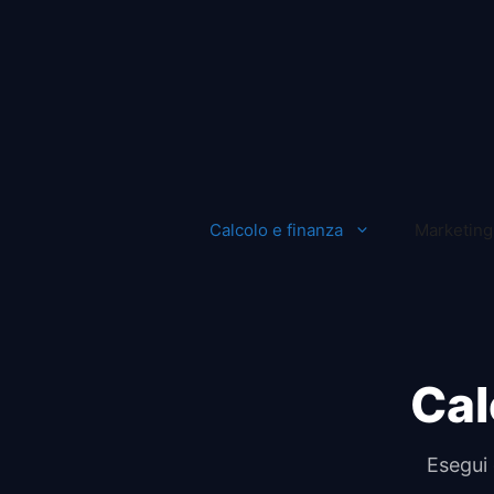
Vai
al
contenuto
Calcolo e finanza
Marketing 
Cal
Esegui 