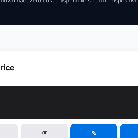
download, zero costi, disponibile su tutti i dispositivi.
rice
⌫
%