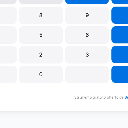
8
9
5
6
2
3
0
.
Strumento gratuito offerto da
Be