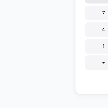
7
4
1
±