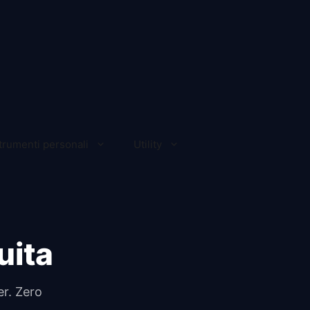
trumenti personali
Utility
uita
er. Zero