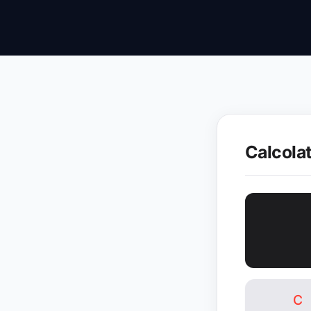
Calcolat
C