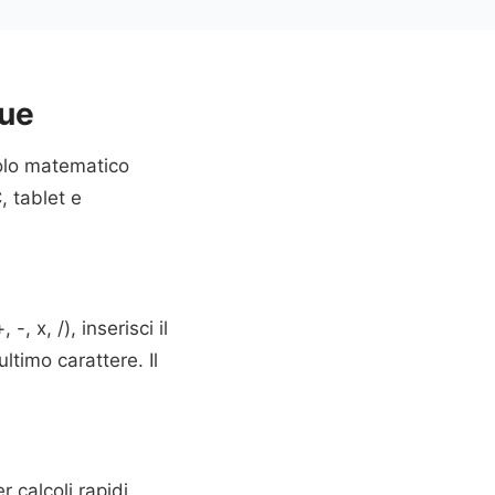
que
colo matematico
, tablet e
-, x, /), inserisci il
ltimo carattere. Il
r calcoli rapidi