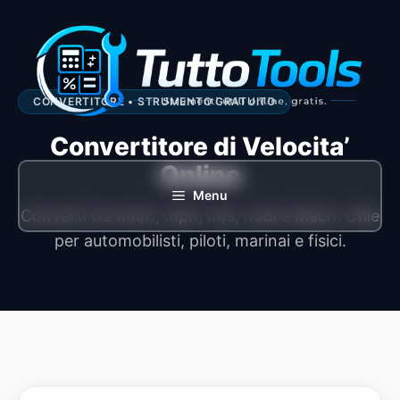
Vai
al
contenuto
CONVERTITORE • STRUMENTO GRATUITO
Convertitore di Velocita’
Online
Menu
Converti tra km/h, mph, m/s, nodi e Mach. Utile
per automobilisti, piloti, marinai e fisici.