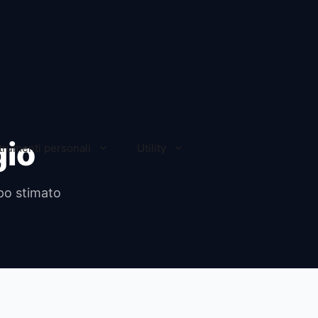
gio
trumenti personali
Utility
mpo stimato