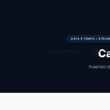
Vai
al
contenuto
DATA E TEMPO • STRU
Ca
Calcolo e finanza
Marketing 
Inserisci 