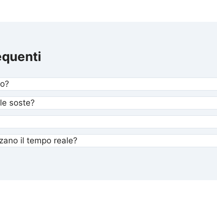
quenti
co?
le soste?
nzano il tempo reale?