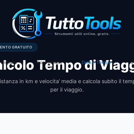
MENTO GRATUITO
lcolo Tempo di Viag
Digitale
Convertitori
Data e Tempo
S
distanza in km e velocita’ media e calcola subito il te
per il viaggio.