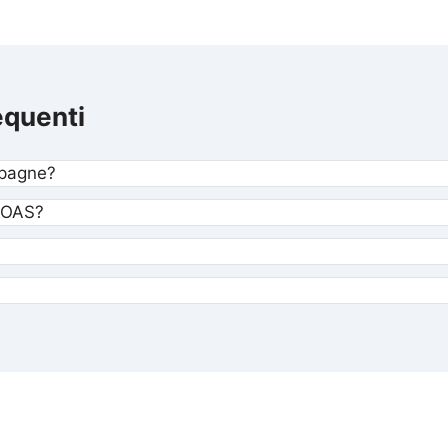
quenti
mpagne?
 ROAS?