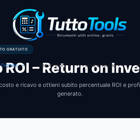
TO GRATUITO
o ROI – Return on Inv
Digitale
Convertitori
Data e Tempo
S
 costo e ricavo e ottieni subito percentuale ROI e prof
generato.