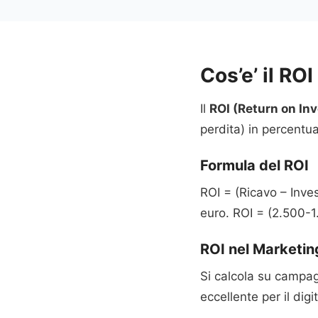
Cos’e’ il RO
Il
ROI (Return on In
perdita) in percentual
Formula del ROI
ROI = (Ricavo – Inve
euro. ROI = (2.500-
ROI nel Marketin
Si calcola su campa
eccellente per il dig