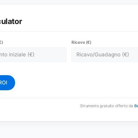
culator
€)
Ricavo (€)
ROI
Strumento gratuito offerto da
Be