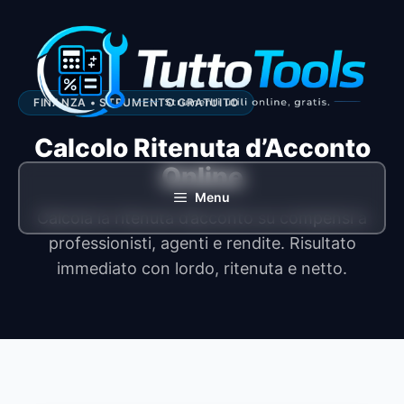
Vai
al
contenuto
FINANZA • STRUMENTO GRATUITO
Calcolo Ritenuta d’Acconto
Online
Menu
Calcola la ritenuta d’acconto su compensi a
professionisti, agenti e rendite. Risultato
immediato con lordo, ritenuta e netto.