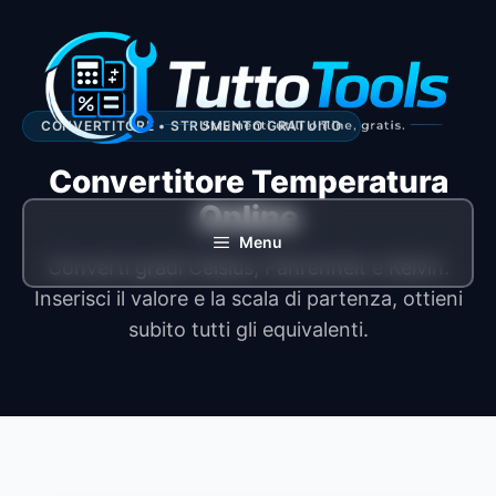
Vai
al
contenuto
CONVERTITORE • STRUMENTO GRATUITO
Convertitore Temperatura
Online
Menu
Converti gradi Celsius, Fahrenheit e Kelvin.
Inserisci il valore e la scala di partenza, ottieni
subito tutti gli equivalenti.