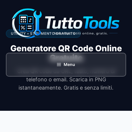
Vai
al
contenuto
UTILITY • STRUMENTO GRATUITO
Generatore QR Code Online
Gratuito
Menu
Crea QR code da URL, testo, numero di
telefono o email. Scarica in PNG
istantaneamente. Gratis e senza limiti.