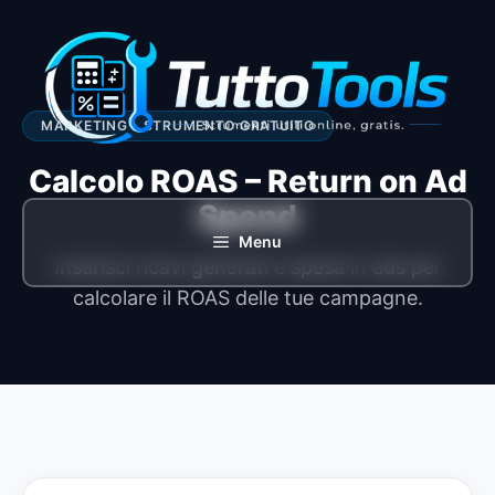
Vai
al
contenuto
MARKETING • STRUMENTO GRATUITO
Calcolo ROAS – Return on Ad
Spend
Menu
Inserisci ricavi generati e spesa in ads per
calcolare il ROAS delle tue campagne.