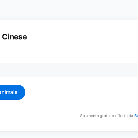
 Cinese
a
'animale
Strumento gratuito offerto da
Be