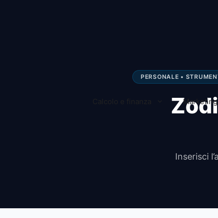
Vai
al
contenuto
PERSONALE • STRUMEN
Zodi
Calcolo e finanza
Marketing 
Inserisci l