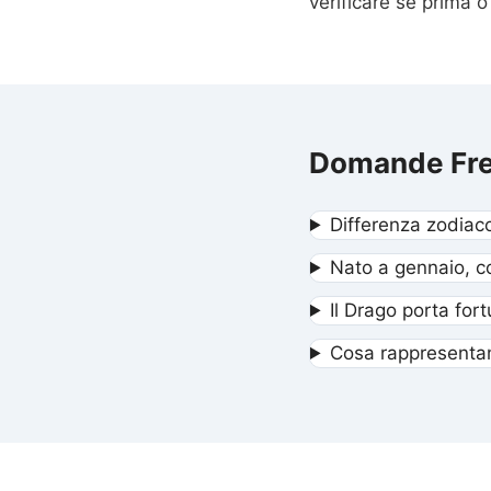
verificare se prima 
Domande Fre
Differenza zodiac
Nato a gennaio, c
Il Drago porta for
Cosa rappresentan