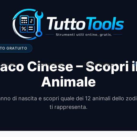
TO GRATUITO
aco Cinese – Scopri i
Digitale
Convertitori
Data e Tempo
S
Animale
’anno di nascita e scopri quale dei 12 animali dello zo
ti rappresenta.