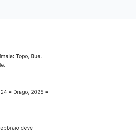
nimale: Topo, Bue,
le.
2024 = Drago, 2025 =
-febbraio deve