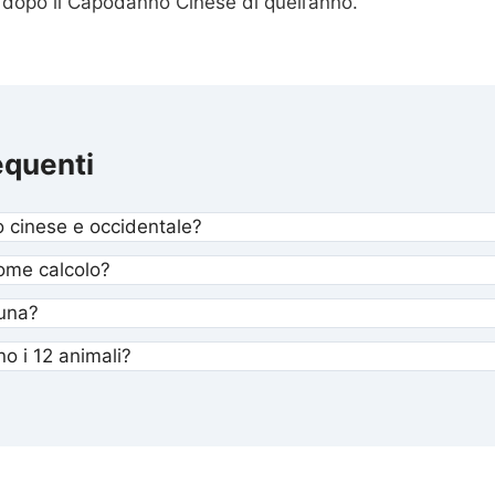
o dopo il Capodanno Cinese di quell’anno.
quenti
o cinese e occidentale?
ome calcolo?
tuna?
o i 12 animali?