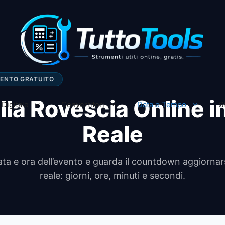
MENTO GRATUITO
lla Rovescia Online 
Digitale
Convertitori
Data e Tempo
S
Reale
ta e ora dell’evento e guarda il countdown aggiornar
reale: giorni, ore, minuti e secondi.