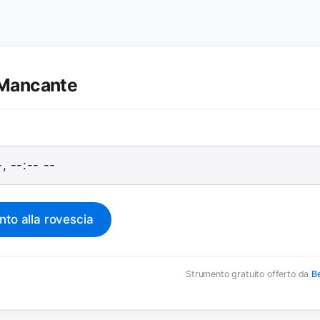
Mancante
nto alla rovescia
Strumento gratuito offerto da
Be