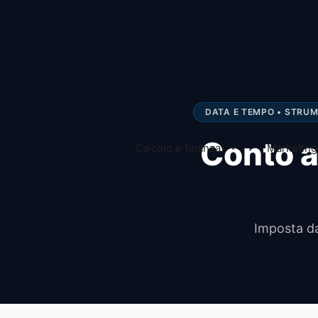
Vai
al
contenuto
DATA E TEMPO • STRU
Conto a
Calcolo e finanza
Marketing 
Imposta da