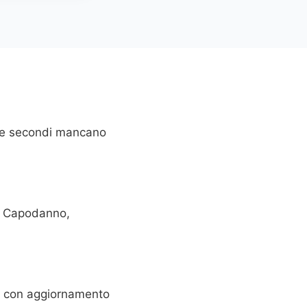
i e secondi mancano
er Capodanno,
iso con aggiornamento